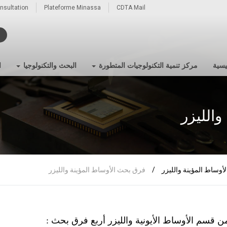
onsultation
Plateforme Minassa
CDTA Mail
يسية
مركز تنمية التكنولوجيات المتطورة
البحث والتكنولوجيا
ا
الليزر
أوساط المؤينة والليزر
/
فرق بحث الأوساط المؤينة والليزر
ن قسم الأوساط الأيونية والليزر أربع فرق بحث :