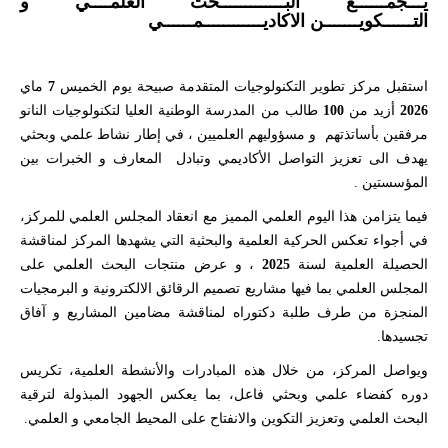
يـــجمــــــع البـــــــــــــحث العلمــــي و
التــــــكويـــــــن الاكاديــــــــــــمــــــي
استقبل مركز تطوير التكنولوجيات المتقدمة صبيحة يوم الخميس
7
ماي
2026
أزيد من
100
طالب من المدرسة الوطنية العليا لتكنولوجيات النانو
مرفقين بأساتذتهم و مسؤوليهم العلميين ، في إطار نشاط علمي وبحثي
يهدف الى تعزيز التواصل الأكاديمي وتبادل المعارف و الخبرات بين
المؤسستين .
فيما يتزامن هذا اليوم العلمي المميز مع انعقاد المجلس العلمي للمركز،
في أجواء تعكس الحركية العلمية والبحثية التي يشهدها المركز لمناقشة
الحصيلة العلمية لسنة
2025
، و عرض منتجات البحث العلمي على
المجلس العلمي بما فيها مشاريع تصميم الرقائق الالكترونية و البرمجيات
المنجزة من طرف طلبة دكتوراه لمناقشة مضامين المشاريع و آفاق
تجسيدها.
ويواصل المركز، من خلال هذه المبادرات والأنشطة العلمية، تكريس
دوره كفضاء علمي وبحثي فاعل، بما يعكس الجهود المبذولة لترقية
البحث العلمي وتعزيز التكوين والانفتاح على المحيط الجامعي و العلمي.