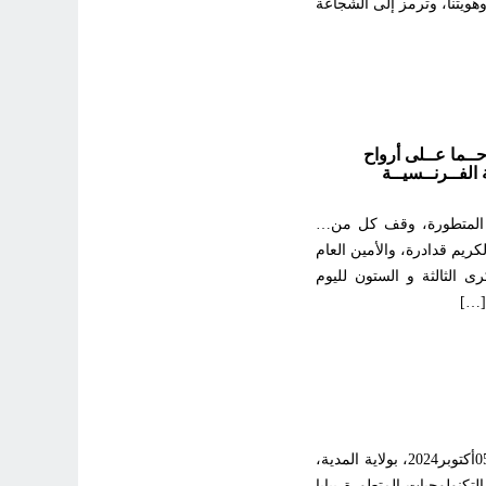
هويتنا، وترمز إلى الشجاعة
حــما عــلى أرواح
العــاصــمــة الفــرنــسيــة
ز تنمية التكنولوجيات المتطورة، وقف كل من…
ريم قدادرة، والأمين العام
ى الثالثة و الستون لليوم
[…]
أشرف وزير التعليم العالي والبحث العلمي، البروفسور كمال بداري، السبت 05أكتوبر2024، بولاية المدية،
كنولوجيات المتطورة ببابا