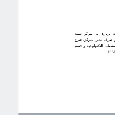
رف (ISAMS) بصفاقس التونسية بزيارة إلى مركز تنمية
اي 2024. بعد استقبال الوفد من طرف مدير المركز، شرع
مركز 4C ب ISAMS بزيارة بعض المنصات التكنولوجية و قسم