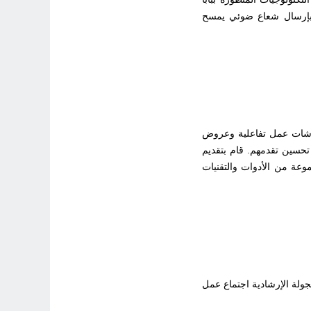
ق بإرسال شعاع ضوئي يمسح
اثة أيام، تخللتها ورشات عمل تفاعلية وعروض
حسين تقدمهم. قام بتقديم
أوروبية، والذي قدم مجموعة من الأدوات والتقنيات
إلى مركز CDTA اليوم 4 جويلية 2024. وأعقب الجولة الإرشادية اجتماع عمل