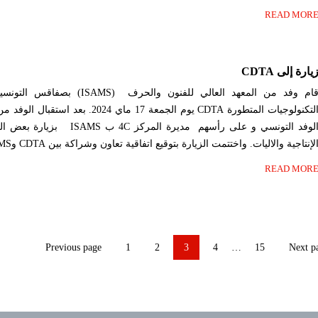
READ MOR
يارة إلى CDTA
قام وفد من المعهد العالي للفنون والح
التكنولوجيات المتطورة CDTA يوم الجمعة 17 م
الوفد التونسي و على رأسهم مديرة ال
لإنتاجية والاليات. واختتمت الزيارة بتوقيع اتفاقية تعاون وشراكة بين CDTA وISAMS.
READ MOR
Page
Page
Page
Page
Page
Previous page
1
2
3
4
…
15
Next p