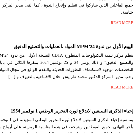
ميع الفاعلين الذين شاركوا في تنظيم وإنجاح الندوة ، كما ألقى مدير المركز
تامية.
READ MOR
ليوم الأول من ندوة MPM’24 المواد ،العمليات والتصنيع الدقيق
والتصنيع الدقيق” و ذلك يومي 24 و 25 نوفمبر 
لتخصصات موجهة لاستكشاف التطورات الحديثة والتقدم الواقع في مجال المواد، 
حب مدير المركز الدكتور محمد طرايش خلال الافتتاحية بالضيوف و […]
READ MOR
حياء الذكرى السبعين لاندلاع ثورة التحرير الوطني 1 نوفمبر 1954
أحر التهاني لجميع الموظفين ويترحم، في هذه المناسبة الرمزية، على أرواح شه