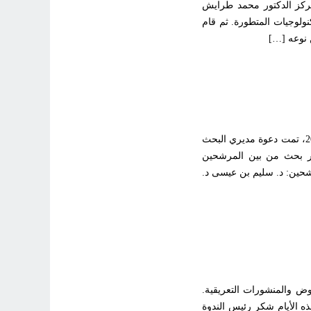
مركز الدكتور محمد طرايش
ناعي للتكنولوجيات المتطورة. ثم قام
بعد الدعوة لتقديم الترشحات التي أطلقها المركز بتاريخ الخميس 14 نوفمبر 2024، تمت دعوة مديري البحث
م الأربعاء 27 نوفمبر 2024، لانتخاب مدير بحث من بين المرشحين
ترشحين: د. سليم بن عيسى د.
ة والعروض والمنشورات التعريقية.
ذه الأيام شكر رئيس الندوة