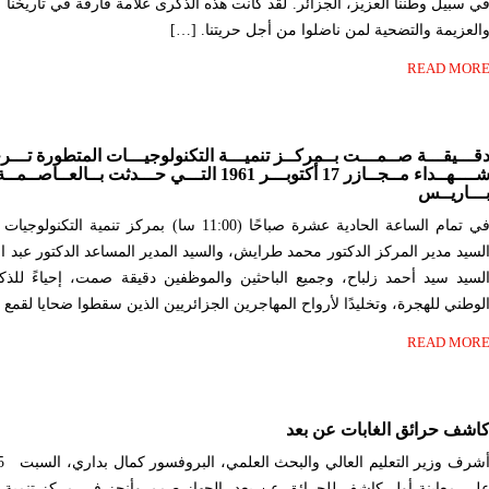
ي سبيل وطننا العزيز، الجزائر. لقد كانت هذه الذكرى علامة فارقة في تاريخنا و
العزيمة والتضحية لمن ناضلوا من أجل حريتنا. […]
READ MOR
قـــيقـــة صــمـــت بــمركــز تنميـــة التكنولوجيـــات المتطورة تـــر
شــــهــداء مــجــازر 17 أكتوبـــر 1961 التـــي حـــدثت بــ
ـــاريــس
في تمام الساعة الحادية عشرة صباحًا (11:00 سا) بمرك
لسيد مدير المركز الدكتور محمد طرايش، والسيد المدير المساعد الدكتور عبد الك
لسيد سيد أحمد زلباح، وجميع الباحثين والموظفين دقيقة صمت، إحياءً للذكر
لوطني للهجرة، وتخليدًا لأرواح المهاجرين الجزائريين الذين سقطوا ضحايا لقمع 
READ MOR
اشف حرائق الغابات عن بعد
لى معاينة أول كاشف للحرائق عن بعد. الجهاز صمم وأنجز في مركز تنمية الت