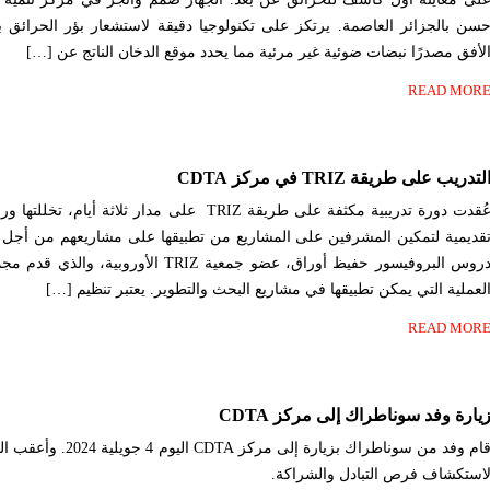
سن بالجزائر العاصمة. يرتكز على تكنولوجيا دقيقة لاستشعار بؤر الحرائ
لأفق مصدرًا نبضات ضوئية غير مرئية مما يحدد موقع الدخان الناتج عن […]
READ MOR
لتدريب على طريقة TRIZ في مركز CDTA
عُقدت دورة تدريبية مكثفة على طريقة TRIZ على مدار ثل
قديمية لتمكين المشرفين على المشاريع من تطبيقها على مشاريعهم من أجل ت
دروس البروفيسور حفيظ أوراق، عضو جمعية TRIZ ال
لعملية التي يمكن تطبيقها في مشاريع البحث والتطوير. يعتبر تنظيم […]
READ MOR
يارة وفد سوناطراك إلى مركز CDTA
قام وفد من سوناطراك بزيارة 
استكشاف فرص التبادل والشراكة.