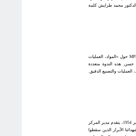
 الدكتور محمد طرايش كلمة
ينظم مركز تنمية التكنولوجيات المتطورة CDTA النسخة الأولى من ندوة MPM’24 حول «المواد، العمليات
2024 بمقرها الكائن في بابا حسن. هذه الندوة متعددة
العمليات والتصنيع الدقيق.
بمناسبة إحياء الذكرى السبعين لاندلاع ثورة التحرير الوطني المجيدة، في 1 نوفمبر 1954، يتقدم مدير المركز
دائنا الأبرار الذين سقطوا