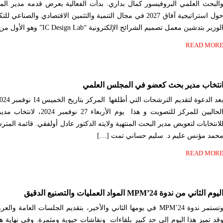
البحث العلمي البروفيسور كمال بداري. بدأت الفعالية بعرض قدمه مدير ال
حول استراتيجية آفاق 2027 في مجال التنمية والتثمين الاقتصادي والص
لوزير بتدشين معمل تصميم الشرائح الإلكترونية “IC Design Lab” وهو الأول من نوعه […]
READ MOR
نتخاب مدير بحث كعضو في المجلس العلمي
الحاليين للمركز للتصويت و هذا يو
لانتخابات لتعويض مدير البحث المنتهية ولايته الدكتور عادل أولفقي. قائمة الم
حمد مؤنس عليم د. سليم حساني تمت […]
READ MOR
ليوم الثاني من ندوة MPM’24 المواد العمليات والتصنيع الدقيق
وتستمر ندوة MPM’24 في يومها الثاني والأخير، بتقديم الجلسات العام
قد تميز هذا اليوم إلى حد كبير بلقاءات ونقاشات حيوية ومثمرة. وفي نهاية ه