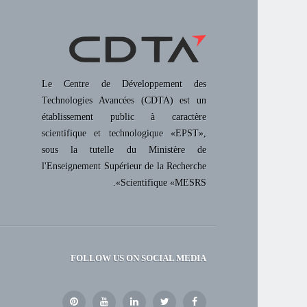
Le Centre de Développement des
Technologies Avancées (CDTA) est un
établissement public à caractère
scientifique et technologique «EPST»,
sous la tutelle du Ministère de
l'Enseignement Supérieur de la Recherche
Scientifique «MESRS».
FOLLOW US ON SOCIAL MEDIA