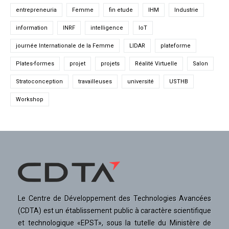
entrepreneuria
Femme
fin etude
IHM
Industrie
information
INRF
intelligence
IoT
journée Internationale de la Femme
LIDAR
plateforme
Plates-formes
projet
projets
Réalité Virtuelle
Salon
Stratoconception
travailleuses
université
USTHB
Workshop
Le Centre de Développement des Technologies Avancées
(CDTA) est un établissement public à caractère scientifique
et technologique «EPST», sous la tutelle du Ministère de