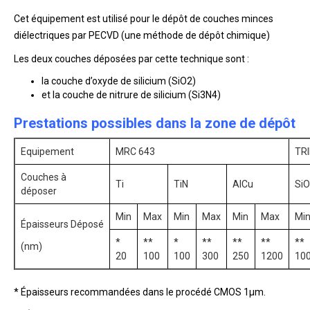
Cet équipement est utilisé pour le dépôt de couches minces
diélectriques par PECVD (une méthode de dépôt chimique)
Les deux couches déposées par cette technique sont :
la couche d’oxyde de silicium (SiO2)
et la couche de nitrure de silicium (Si3N4)
Prestations possibles dans la zone de dépôt
Equipement
MRC 643
TR
Couches à
Ti
TiN
AlCu
Si
déposer
Min
Max
Min
Max
Min
Max
Mi
Épaisseurs Déposé
*
**
*
**
**
**
**
(nm)
20
100
100
300
250
1200
10
* Épaisseurs recommandées dans le procédé CMOS 1µm.