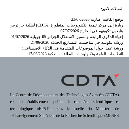
المقالات الأخيرة
توقيع اتفاقية إطارية
23/07/2026
زيارة إلى مركز تنمية التكنولوجيات المتطورة (CDTA) لطلبة جزائريين
يتابعون تكوينهم في الخارج
07/07/2026
إحياء الذكرى الرابعة والستين لاستقلال الجزائر 05 جويلية
01/07/2026
ورشة تكوينية في مناجمنت المشاريع الحديثة
21/06/2026
ورشة عمل حول الموضوعات المتقدمة في الذكاء الاصطناعي:
التطبيقات العامة وتكنولوجيات البطاقات الذكية
17/06/2026
Le Centre de Développement des Technologies Avancées (CDTA)
est un établissement public à caractère scientifique et
technologique «EPST», sous la tutelle du Ministère de
l'Enseignement Supérieur de la Recherche Scientifique «MESRS».