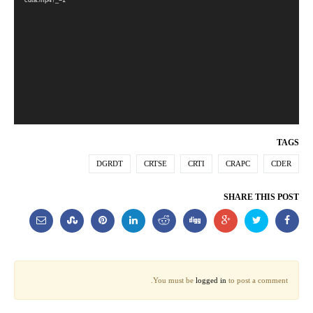
cdta.mp4?_=1
TAGS
DGRDT
CRTSE
CRTI
CRAPC
CDER
SHARE THIS POST
You must be
logged in
to post a comment.