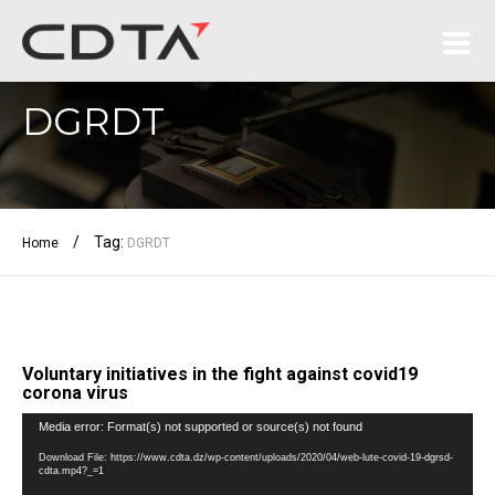
DGRDT
/
Tag:
Home
DGRDT
Voluntary initiatives in the fight against covid19
corona virus
Video
Media error: Format(s) not supported or source(s) not found
Player
Download File: https://www.cdta.dz/wp-content/uploads/2020/04/web-lute-covid-19-dgrsd-
cdta.mp4?_=1