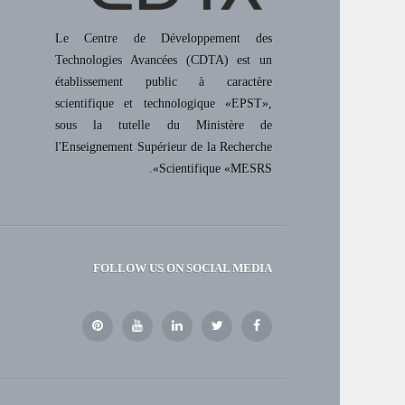
Le Centre de Développement des
Technologies Avancées (CDTA) est un
établissement public à caractère
scientifique et technologique «EPST»,
sous la tutelle du Ministère de
l'Enseignement Supérieur de la Recherche
Scientifique «MESRS».
FOLLOW US ON SOCIAL MEDIA