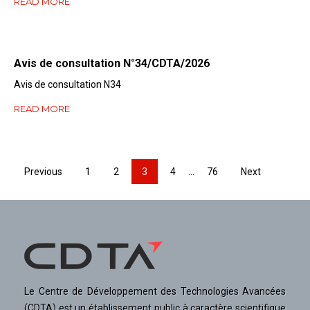
READ MORE
Avis de consultation N°34/CDTA/2026
Avis de consultation N34
READ MORE
Page
Page
Page
Page
Page
Previous
1
2
3
4
…
76
Next
Le Centre de Développement des Technologies Avancées
(CDTA) est un établissement public à caractère scientifique