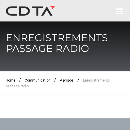
ENREGISTREMENTS
PASSAGE RADIO
/
/
/
Home
Communication
À propos
Enregistrements
passage radio