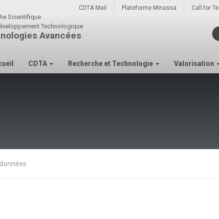
CDTA Mail
Plateforme Minassa
Call for T
he Scientifique
u développement Technologique
nologies Avancées
ueil
CDTA
Recherche et Technologie
Valorisation
données