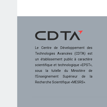
Le Centre de Développement des
Technologies Avancées (CDTA) est
un établissement public à caractère
scientifique et technologique «EPST»,
sous la tutelle du Ministère de
l'Enseignement Supérieur de la
Recherche Scientifique «MESRS».