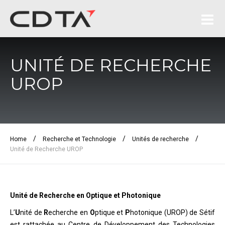
UNITÉ DE RECHERCHE
UROP
/
/
/
Home
Recherche et Technologie
Unités de recherche
Unité de Recherche UROP
Unité de Recherche en Optique et Photonique
L’
U
nité de
R
echerche en
O
ptique et
P
hotonique (UROP) de Sétif
est rattachée au Centre de Développement des Technologies