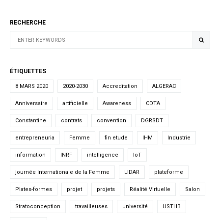
RECHERCHE
ÉTIQUETTES
8 MARS 2020
2020-2030
Accreditation
ALGERAC
Anniversaire
artificielle
Awareness
CDTA
Constantine
contrats
convention
DGRSDT
entrepreneuria
Femme
fin etude
IHM
Industrie
information
INRF
intelligence
IoT
journée Internationale de la Femme
LIDAR
plateforme
Plates-formes
projet
projets
Réalité Virtuelle
Salon
Stratoconception
travailleuses
université
USTHB