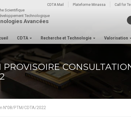
CDTA Mail
Plateforme Minassa
Call for T
he Scientifique
u développement Technologique
nologies Avancées
ueil
CDTA
Recherche et Technologie
Valorisation
N PROVISOIRE CONSULTATIO
2
ation N°08/PTM/CDTA/2022