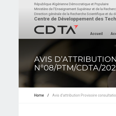
République Algérienne Démocratique et Populaire
Ministère de l'Enseignement Supérieur et de la Recherc
Direction générale de la Recherche Scientifique et d
Centre de Développement des Tech
Accueil
Acc
AVIS D’ATTRIBUTIO
N°08/PTM/CDTA/202
Home
/
Avis d’attribution Provisoire consult