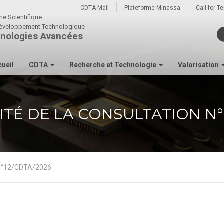
CDTA Mail
Plateforme Minassa
Call for T
he Scientifique
u développement Technologique
nologies Avancées
ueil
CDTA
Recherche et Technologie
Valorisation
ITÉ DE LA CONSULTATION N°
n N°12/CDTA/2026