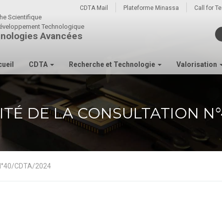
CDTA Mail
Plateforme Minassa
Call for T
he Scientifique
u développement Technologique
nologies Avancées
ueil
CDTA
Recherche et Technologie
Valorisation
ITÉ DE LA CONSULTATION N°
n N°40/CDTA/2024