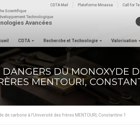
CDTA Mail
Plateforme Minassa
Call for T
he Scientifique
u développement Technologique
nologies Avancées
ueil
CDTA
Recherche et Technologie
Valorisation
S DANGERS DU MONOXYDE D
FRÈRES MENTOURI, CONSTANT
 de carbone à l’Université des frères MENTOURI, Constantine 1