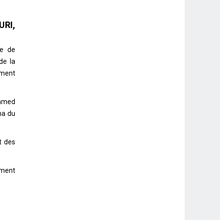
URI,
ne de
de la
ement
Ahmed
na du
t des
ement