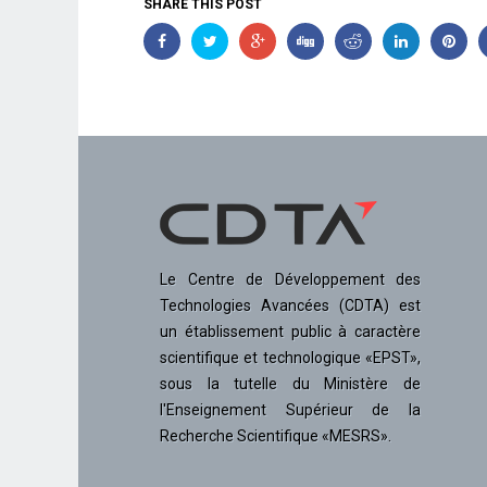
SHARE THIS POST
Le Centre de Développement des
Technologies Avancées (CDTA) est
un établissement public à caractère
scientifique et technologique «EPST»,
sous la tutelle du Ministère de
l'Enseignement Supérieur de la
Recherche Scientifique «MESRS».