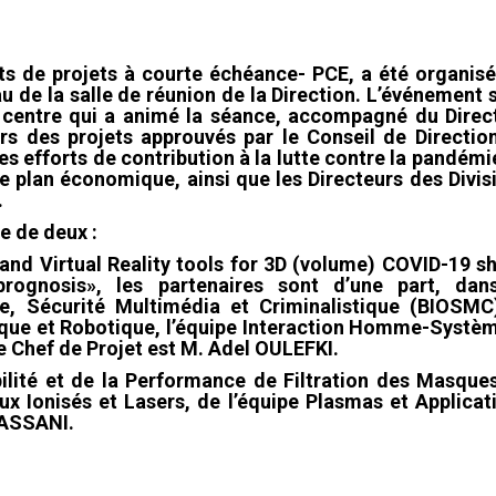
s de projets à courte échéance- PCE, a été organisé
au de la salle de réunion de la Direction. L’événement s
 centre qui a animé la séance, accompagné du Direc
eurs des projets approuvés par le Conseil de Directio
s efforts de contribution à la lutte contre la pandémi
 le plan économique, ainsi que les Directeurs des Divis
.
e de deux :
 and Virtual Reality tools for 3D (volume) COVID-19 s
rognosis», les partenaires sont d’une part, dan
ie, Sécurité Multimédia et Criminalistique (BIOSMC
ctique et Robotique, l’équipe Interaction Homme-Systè
e Chef de Projet est M. Adel OULEFKI.
ilité et de la Performance de Filtration des Masque
eux Ionisés et Lasers, de l’équipe Plasmas et Applicat
HASSANI.