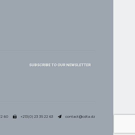
SUBSCRIBE TO OUR NEWSLETTER
22 60
+213(0) 23 35 22 63
contact@cdta.dz