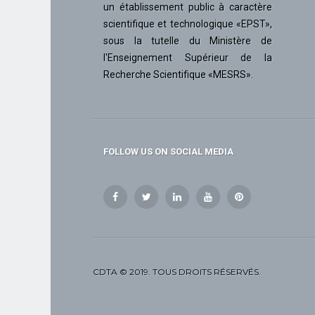
un établissement public à caractère
scientifique et technologique «EPST»,
sous la tutelle du Ministère de
l'Enseignement Supérieur de la
Recherche Scientifique «MESRS».
FOLLOW US ON SOCIAL MEDIA
CDTA © 2019. TOUS DROITS RÉSERVÉS.