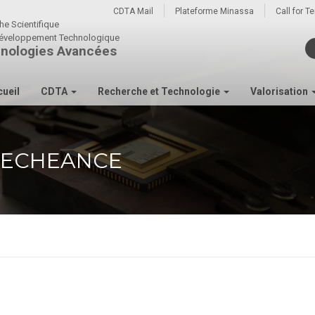
CDTA Mail
Plateforme Minassa
Call for T
he Scientifique
u développement Technologique
nologies Avancées
ueil
CDTA
Recherche et Technologie
Valorisation
 ECHEANCE