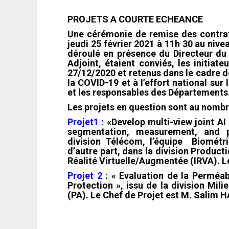
PROJETS A COURTE ECHEANCE
Une cérémonie de remise des contrat
jeudi 25 février 2021 à 11h 30 au nive
déroulé en présence du Directeur du
Adjoint, étaient conviés, les initiat
27/12/2020 et retenus dans le cadre de
la COVID-19 et à l’effort national sur
et les responsables des Départements
Les projets en question sont au nombr
Projet1 :
«Develop multi-view joint AI
segmentation, measurement, and p
division Télécom, l’équipe Biométr
d’autre part, dans la division Produ
Réalité Virtuelle/Augmentée (IRVA). L
Projet 2 :
« Evaluation de la Perméab
Protection », issu de la division Mili
(PA). Le Chef de Projet est M. Salim 