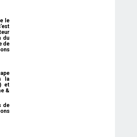
e le
’est
teur
n du
e de
ions
hape
s la
) et
me &
s de
ions