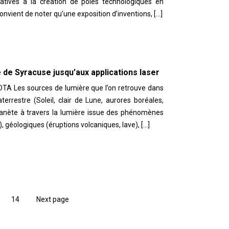
atives à la création de pôles technologiques en
convient de noter qu’une exposition d’inventions, […]
 de Syracuse jusqu’aux applications laser
DTA Les sources de lumière que l’on retrouve dans
errestre (Soleil, clair de Lune, aurores boréales,
lanète à travers la lumière issue des phénomènes
, géologiques (éruptions volcaniques, lave), […]
e
Page
14
Next page