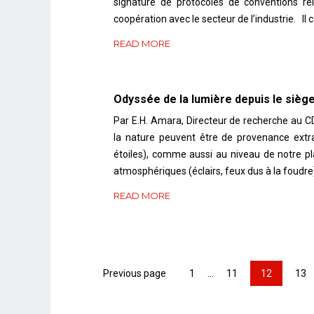
signature de protocoles de conventions rel
coopération avec le secteur de l’industrie. Il 
READ MORE
Odyssée de la lumière depuis le siège
Par E.H. Amara, Directeur de recherche au C
la nature peuvent être de provenance extrat
étoiles), comme aussi au niveau de notre p
atmosphériques (éclairs, feux dus à la foudre)
READ MORE
Page
Page
Pag
Page
Previous page
1
…
11
12
13