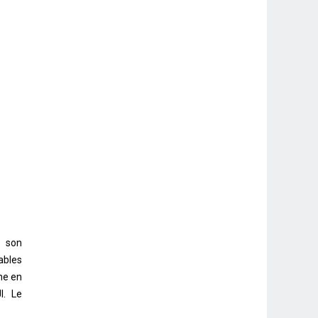
r son
ables
he en
I. Le