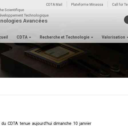
CDTA Mail
Plateforme Minassa
Call for T
he Scientifique
u développement Technologique
nologies Avancées
ueil
CDTA
Recherche et Technologie
Valorisation
ue du CDTA tenue aujourd’hui dimanche 10 janvier