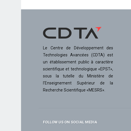
Le Centre de Développement des
Technologies Avancées (CDTA) est
un établissement public à caractère
scientifique et technologique «EPST»,
sous la tutelle du Ministère de
l'Enseignement Supérieur de la
Recherche Scientifique «MESRS».
FOLLOW US ON SOCIAL MEDIA