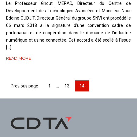
Le Professeur Ghouti MERAD, Directeur du Centre de
Développement des Technologies Avancées et Monsieur Nour
Eddine OUDJIT, Directeur Général du groupe SNVI ont procédé le
06 mars 2018 à la signature d’une convention cadre de
partenariat et de coopération dans le domaine de l’industrie
numérique et usine connectée. Cet accord a été scellé à l’issue
[…]
READ MORE
Page
Page
Page
Previous page
1
…
13
14