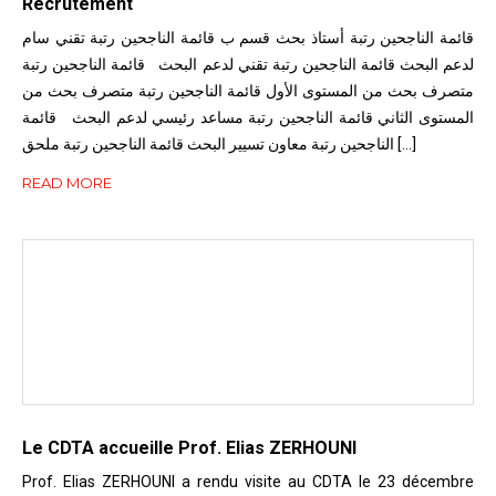
Recrutement
قائمة الناجحين رتبة أستاذ بحث قسم ب قائمة الناجحين رتبة تقني سام
لدعم البحث قائمة الناجحين رتبة تقني لدعم البحث قائمة الناجحين رتبة
متصرف بحث من المستوى الأول قائمة الناجحين رتبة متصرف بحث من
المستوى الثاني قائمة الناجحين رتبة مساعد رئيسي لدعم البحث قائمة
الناجحين رتبة معاون تسيير البحث قائمة الناجحين رتبة ملحق […]
READ MORE
Le CDTA accueille Prof. Elias ZERHOUNI
Prof. Elias ZERHOUNI a rendu visite au CDTA le 23 décembre