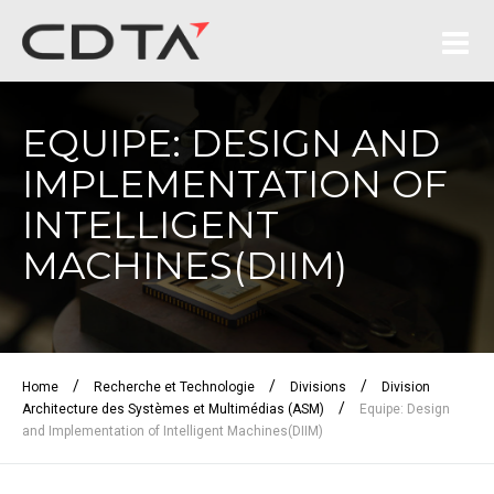
EQUIPE: DESIGN AND
IMPLEMENTATION OF
INTELLIGENT
MACHINES(DIIM)
/
/
/
Home
Recherche et Technologie
Divisions
Division
/
Architecture des Systèmes et Multimédias (ASM)
Equipe: Design
and Implementation of Intelligent Machines(DIIM)