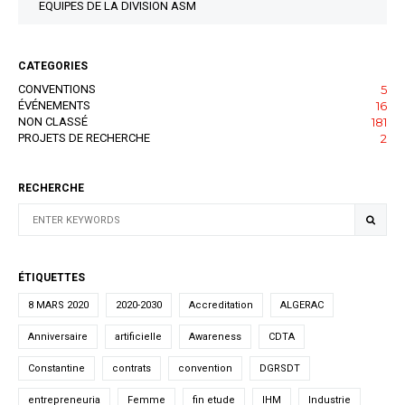
EQUIPES DE LA DIVISION ASM
CATEGORIES
CONVENTIONS
5
ÉVÉNEMENTS
16
NON CLASSÉ
181
PROJETS DE RECHERCHE
2
RECHERCHE
ÉTIQUETTES
8 MARS 2020
2020-2030
Accreditation
ALGERAC
Anniversaire
artificielle
Awareness
CDTA
Constantine
contrats
convention
DGRSDT
entrepreneuria
Femme
fin etude
IHM
Industrie