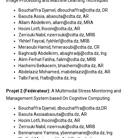
Image Processing and Machine Learning Techniques
Bouchaffra Djamel, dbouchaffra@cdta.dz, DR
Baouta Assia, abaouta@cdta.dz, AR
Allam Abdelkrim, allam@cdta.dz, MRA
Hocini Lotfi, lhocini@cdta.dz, AR
Zerrouki Nabil, nzerrouki@cdta.dz, MRB
Ykhlef Faycal, fykhlef@cdta.dz, MRB
Meraoubi Hamid, hmeraoubi@cdta.dz, CR
Baghradji Abdelkrim, abaghradji@cdta.dz, Ing
Alim-Ferhat Fatiha, falim@cdta.dz, MRB
Hachemi Belkacem, bhachemi@cdta.dz, AR
Abdelaziz Mohamed, mabdelaziz@cdta.dz, AR
Talbi Farid, ftalbi@cdta.dz, Ing
Projet 2 (Fédérateur):
A Multimodal Stress Monitoring and
Management System based On Cognitive Computing
Bouchaffra Djamel, dbouchaffra@cdta.dz,DR
Baouta Assiaabaouta@cdta.dz, AR
Hocini Lotfi, lhocini@cdta.dz, AR
Zerrouki Nabil, nzerrouki@cdta.dz, MRB
Bennamane Yamina, ybennamane@cdta.dz, Ing