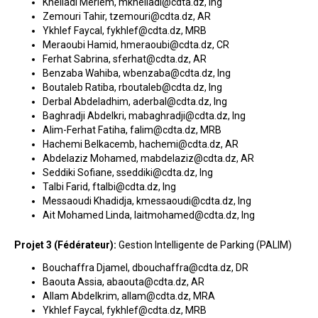
Khelladi Meriem, mkhelladi@cdta.dz, Ing
Zemouri Tahir, tzemouri@cdta.dz, AR
Ykhlef Faycal, fykhlef@cdta.dz, MRB
Meraoubi Hamid, hmeraoubi@cdta.dz, CR
Ferhat Sabrina, sferhat@cdta.dz, AR
Benzaba Wahiba, wbenzaba@cdta.dz, Ing
Boutaleb Ratiba, rboutaleb@cdta.dz, Ing
Derbal Abdeladhim, aderbal@cdta.dz, Ing
Baghradji Abdelkri, mabaghradji@cdta.dz, Ing
Alim-Ferhat Fatiha, falim@cdta.dz, MRB
Hachemi Belkacemb, hachemi@cdta.dz, AR
Abdelaziz Mohamed, mabdelaziz@cdta.dz, AR
Seddiki Sofiane, sseddiki@cdta.dz, Ing
Talbi Farid, ftalbi@cdta.dz, Ing
Messaoudi Khadidja, kmessaoudi@cdta.dz, Ing
Ait Mohamed Linda, laitmohamed@cdta.dz, Ing
Projet 3 (Fédérateur):
Gestion Intelligente de Parking (PALIM)
Bouchaffra Djamel, dbouchaffra@cdta.dz, DR
Baouta Assia, abaouta@cdta.dz, AR
Allam Abdelkrim, allam@cdta.dz, MRA
Ykhlef Faycal, fykhlef@cdta.dz, MRB