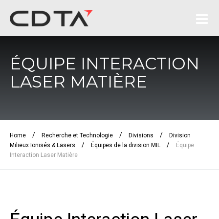
ÉQUIPE INTERACTION
LASER MATIÈRE
/
/
/
Home
Recherche et Technologie
Divisions
Division
/
/
Milieux Ionisés & Lasers
Équipes de la division MIL
Équipe
Interaction Laser Matière