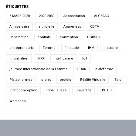
ÉTIQUETTES
8 MARS 2020
2020-2030
Accreditation
ALGERAC
Anniversaire
artificielle
Awareness
CDTA
Constantine
contrats
convention
DGRSDT
entrepreneuria
Femme
fin etude
IHM
Industrie
information
INRF
intelligence
IoT
journée Internationale de la Femme
LIDAR
plateforme
Plates-formes
projet
projets
Réalité Virtuelle
Salon
Stratoconception
travailleuses
université
USTHB
Workshop