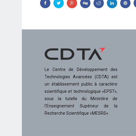
Le Centre de Développement des
Technologies Avancées (CDTA) est
un établissement public à caractère
scientifique et technologique «EPST»,
sous la tutelle du Ministère de
l'Enseignement Supérieur de la
Recherche Scientifique «MESRS».