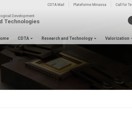
CDTA Mail
Plateforme Minassa
Call for T
ological Development
d Technologies
ome
CDTA
Research and Technology
Valorization