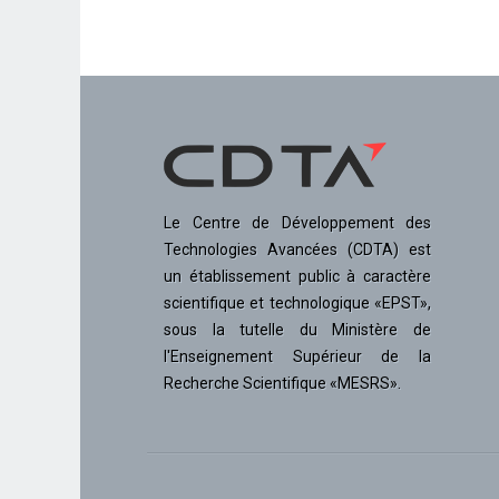
Le Centre de Développement des
Technologies Avancées (CDTA) est
un établissement public à caractère
scientifique et technologique «EPST»,
sous la tutelle du Ministère de
l'Enseignement Supérieur de la
Recherche Scientifique «MESRS».