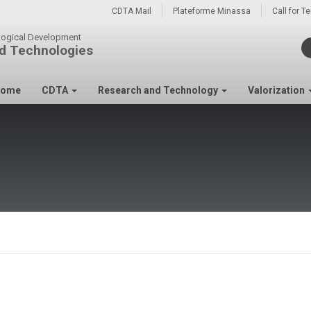
CDTA Mail
Plateforme Minassa
Call for T
ological Development
d Technologies
ome
CDTA
Research and Technology
Valorization