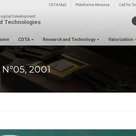
CDTA Mail
Plateforme Minassa
Call for T
ological Development
d Technologies
ome
CDTA
Research and Technology
Valorization
N°05, 2001