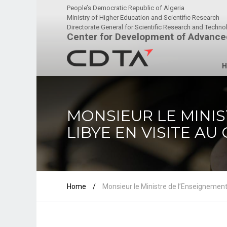
People’s Democratic Republic of Algeria
Ministry of Higher Education and Scientific Research
Directorate General for Scientific Research and Techn
Center for Development of Advance
H
MONSIEUR LE MINIS
LIBYE EN VISITE AU
Home
/
Monsieur le Ministre de l’Enseignement