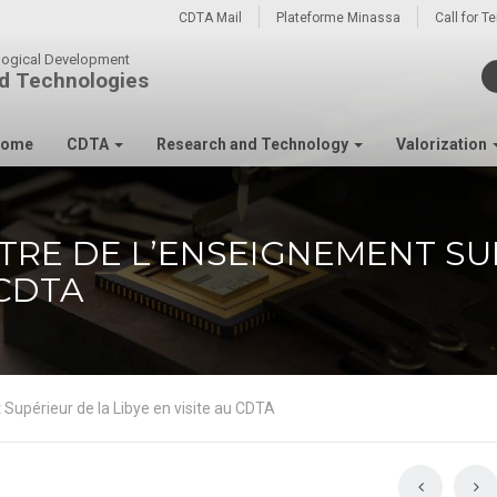
CDTA Mail
Plateforme Minassa
Call for T
ological Development
d Technologies
ome
CDTA
Research and Technology
Valorization
TRE DE L’ENSEIGNEMENT SU
 CDTA
 Supérieur de la Libye en visite au CDTA