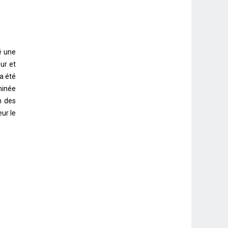
é une
ur et
a été
minée
n des
ur le