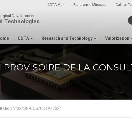
CDTA Mail
Plateforme Minassa
Call for T
ological Development
d Technologies
ome
CDTA
Research and Technology
Valorization
N PROVISOIRE DE LA CONSUL
onsultation N°02/SG-COS/CDTA/2024