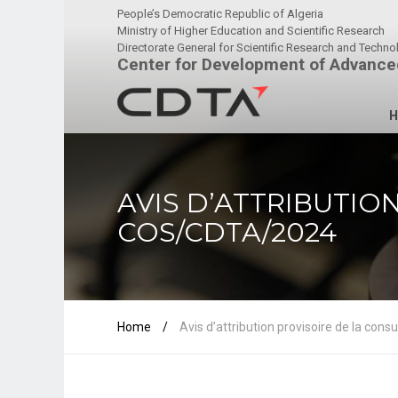
People’s Democratic Republic of Algeria
Ministry of Higher Education and Scientific Research
Directorate General for Scientific Research and Techn
Center for Development of Advance
H
AVIS D’ATTRIBUTIO
COS/CDTA/2024
Home
/
Avis d’attribution provisoire de la c