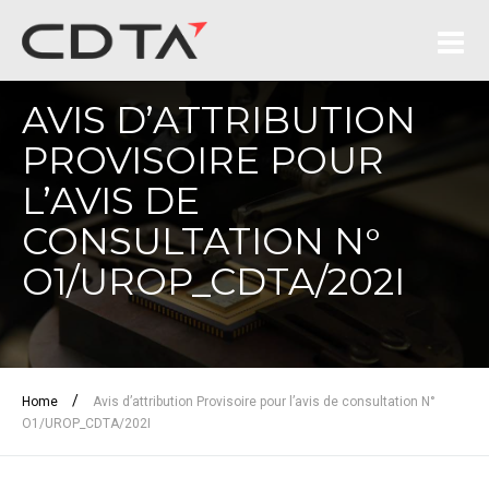
AVIS D’ATTRIBUTION
PROVISOIRE POUR
L’AVIS DE
CONSULTATION N°
O1/UROP_CDTA/202I
/
Home
Avis d’attribution Provisoire pour l’avis de consultation N°
O1/UROP_CDTA/202I