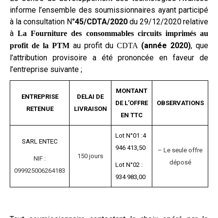
informe l’ensemble des soumissionnaires ayant participé
à la consultation N°
45/CDTA/2020
du 29/12/2020
relative
à
La Fourniture des consommables circuits imprimés au
au profit du
(année 2020)
, q
ue
profit de la PTM
CDTA
l’attribution provisoire a été prononcée en faveur
de
l’entreprise suivante ;
MONTANT
ENTREPRISE
DELAI DE
DE L’OFFRE
OBSERVATIONS
RETENUE
LIVRAISON
EN TTC
Lot N°01 :4
SARL ENTEC
946 413,50
– Le seule offre
150 jours
NIF :
déposé
Lot N°02 :
099925006264183
934 983,00