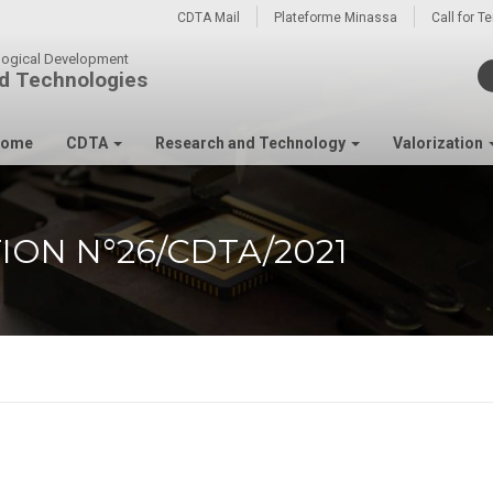
CDTA Mail
Plateforme Minassa
Call for T
ological Development
d Technologies
ome
CDTA
Research and Technology
Valorization
ION N°26/CDTA/2021