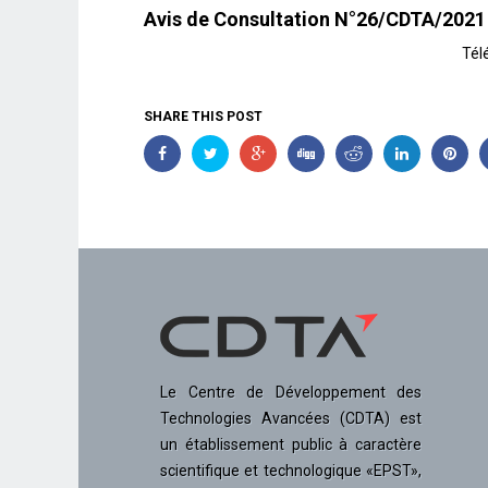
Avis de Consultation N°26/CDTA/2021
Tél
SHARE THIS POST
Le Centre de Développement des
Technologies Avancées (CDTA) est
un établissement public à caractère
scientifique et technologique «EPST»,