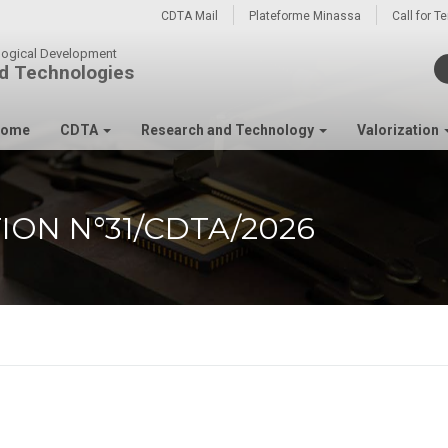
CDTA Mail
Plateforme Minassa
Call for T
ological Development
d Technologies
ome
CDTA
Research and Technology
Valorization
ION N°31/CDTA/2026