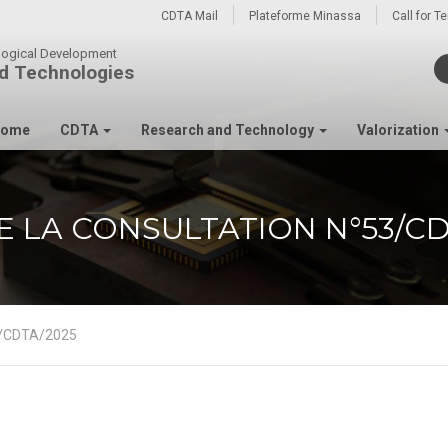
CDTA Mail
Plateforme Minassa
Call for T
ological Development
d Technologies
ome
CDTA
Research and Technology
Valorization
E LA CONSULTATION N°53/CD
53/CDTA/2025