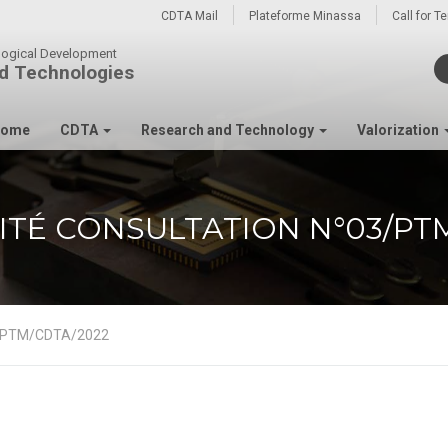
CDTA Mail
Plateforme Minassa
Call for T
ological Development
d Technologies
ome
CDTA
Research and Technology
Valorization
ITÉ CONSULTATION N°03/PT
03/PTM/CDTA/2022