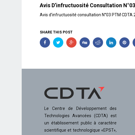
Avis D’infructuosité Consultation N
Avis d’infructuosité consultation N°03 PTM CDTA
SHARE THIS POST
Le Centre de Développement des
Technologies Avancées (CDTA) est
un établissement public à caractère
scientifique et technologique «EPST»,