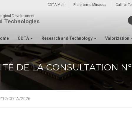
CDTA Mail
Plateforme Minassa
Call for T
ological Development
d Technologies
ome
CDTA
Research and Technology
Valorization
ITÉ DE LA CONSULTATION N°
n N°12/CDTA/2026