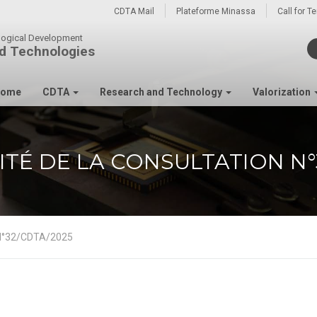
CDTA Mail
Plateforme Minassa
Call for T
ological Development
d Technologies
ome
CDTA
Research and Technology
Valorization
ITÉ DE LA CONSULTATION N°
n N°32/CDTA/2025