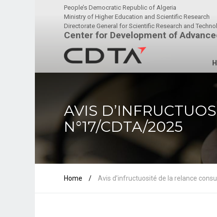
People’s Democratic Republic of Algeria
Ministry of Higher Education and Scientific Research
Directorate General for Scientific Research and Techn
Center for Development of Advance
H
AVIS D’INFRUCTUOS
N°17/CDTA/2025
Home
/
Avis d’infructuosité de la relance con