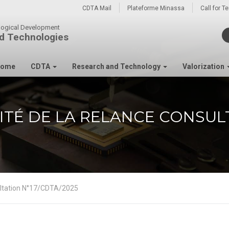
CDTA Mail
Plateforme Minassa
Call for T
ological Development
d Technologies
ome
CDTA
Research and Technology
Valorization
ITÉ DE LA RELANCE CONSUL
sultation N°17/CDTA/2025