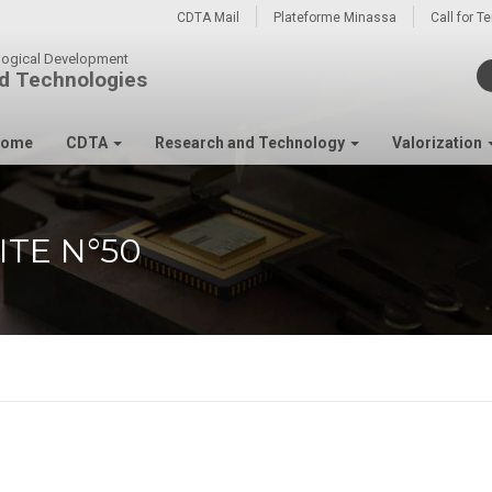
CDTA Mail
Plateforme Minassa
Call for T
ological Development
d Technologies
ome
CDTA
Research and Technology
Valorization
ITE N°50