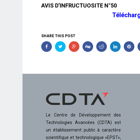
AVIS D’INFRUCTUOSITE N°50
Téléchar
SHARE THIS POST
Le Centre de Développement des
Technologies Avancées (CDTA) est
un établissement public à caractère
scientifique et technologique «EPST»,