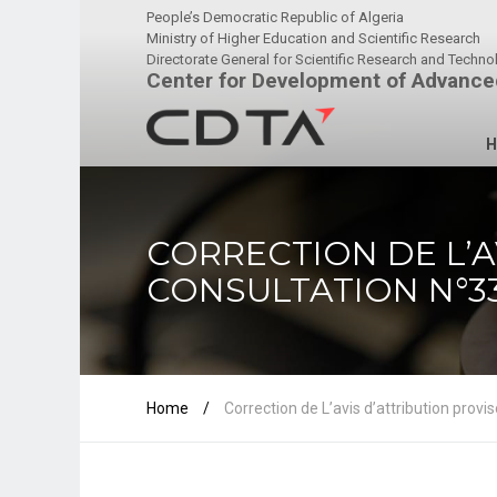
People’s Democratic Republic of Algeria
Ministry of Higher Education and Scientific Research
Directorate General for Scientific Research and Techn
Center for Development of Advance
H
CORRECTION DE L’A
CONSULTATION N°3
Home
/
Correction de L’avis d’attribution prov