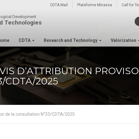
CDTA Mail
Plateforme Minassa
Call for T
ological Development
d Technologies
ome
CDTA
Research and Technology
Valorization
VIS D’ATTRIBUTION PROVISO
3/CDTA/2025
isoir de la consultation N°33/CDTA/2025