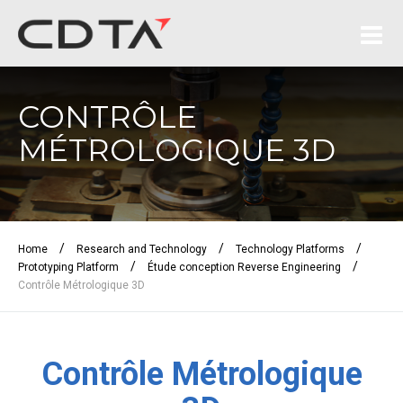
CONTRÔLE
MÉTROLOGIQUE 3D
/
/
/
Home
Research and Technology
Technology Platforms
/
/
Prototyping Platform
Étude conception Reverse Engineering
Contrôle Métrologique 3D
Contrôle Métrologique