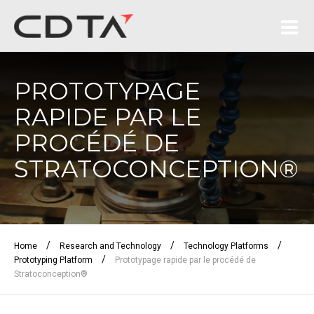
PROTOTYPAGE
RAPIDE PAR LE
PROCÉDÉ DE
STRATOCONCEPTION®
/
/
/
Home
Research and Technology
Technology Platforms
/
Prototyping Platform
Prototypage rapide par le procédé de
Stratoconception®