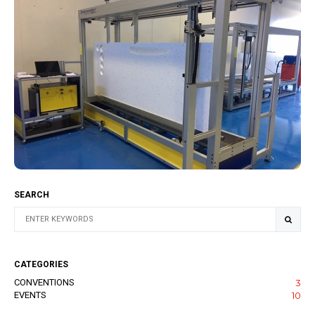
Découpe & Sculpture à Fil
chaud par Strato HWC
SEARCH
CATEGORIES
CONVENTIONS
3
EVENTS
10