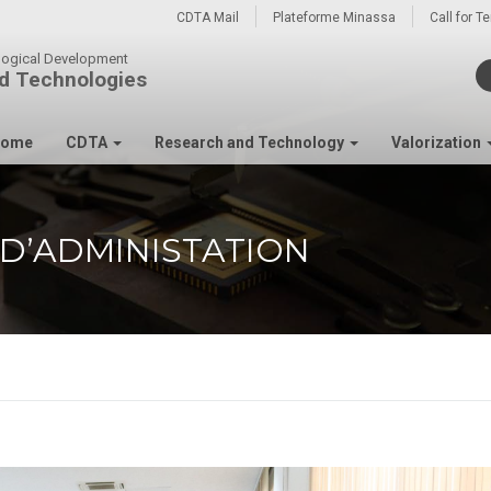
CDTA Mail
Plateforme Minassa
Call for T
ological Development
d Technologies
ome
CDTA
Research and Technology
Valorization
 D’ADMINISTATION