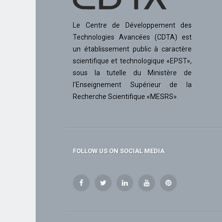
Le Centre de Développement des
Technologies Avancées (CDTA) est
un établissement public à caractère
scientifique et technologique «EPST»,
sous la tutelle du Ministère de
l'Enseignement Supérieur de la
Recherche Scientifique «MESRS».
FOLLOW US ON SOCIAL MEDIA