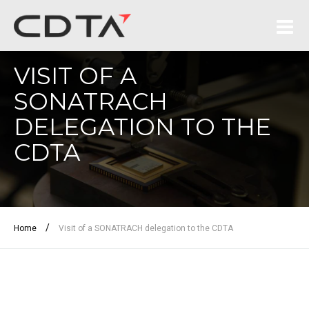
VISIT OF A
SONATRACH
DELEGATION TO THE
CDTA
/
Home
Visit of a SONATRACH delegation to the CDTA